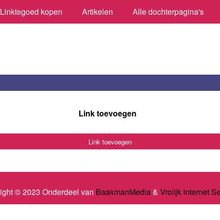
Linktegoed kopen
Artikelen
Alle dochterpagina's
Link toevoegen
Link toevoegen
ight © 2023 Onderdeel van
BaakmanMedia
&
Vrolijk Internet S