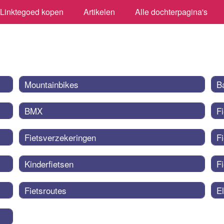
Linktegoed kopen
Artikelen
Alle dochterpagina's
Mountainbikes
B
BMX
F
Fietsverzekeringen
F
Kinderfietsen
F
Fietsroutes
El