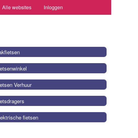
Alle websites
Inloggen
akfietsen
ietsenwinkel
ietsen Verhuur
ietsdragers
ektrische fietsen