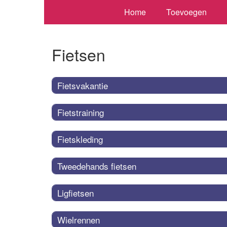
Home
Toevoegen
Fietsen
Fietsvakantie
Fietstraining
Fietskleding
Tweedehands fietsen
Ligfietsen
Wielrennen