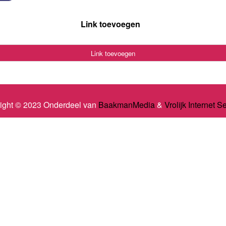
Link toevoegen
Link toevoegen
ight © 2023 Onderdeel van
BaakmanMedia
&
Vrolijk Internet S